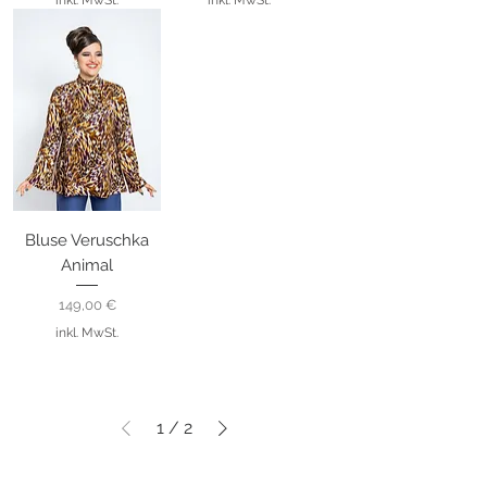
Bluse Veruschka
Animal
Preis
149,00 €
inkl. MwSt.
1
/
2