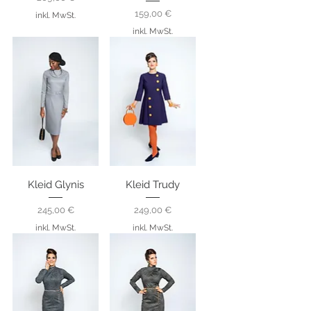
Preis
159,00 €
inkl. MwSt.
inkl. MwSt.
Kleid Glynis
Kleid Trudy
Preis
Preis
245,00 €
249,00 €
inkl. MwSt.
inkl. MwSt.