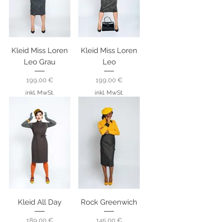
Kleid Miss Loren
Kleid Miss Loren
Leo Grau
Leo
Preis
Preis
199,00 €
199,00 €
inkl. MwSt.
inkl. MwSt.
Kleid All Day
Rock Greenwich
Preis
Preis
189,00 €
145,00 €