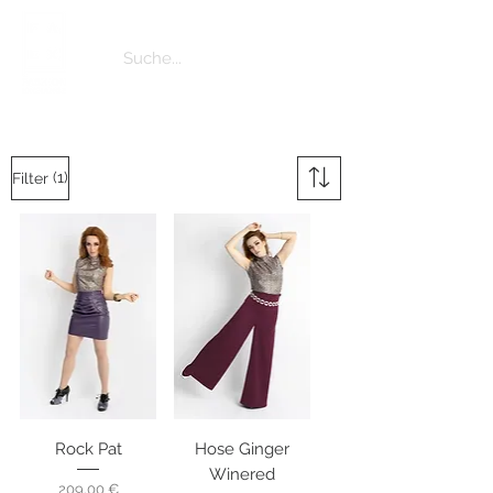
(1)
Filter
Rock Pat
Hose Ginger
Winered
Preis
209,00 €