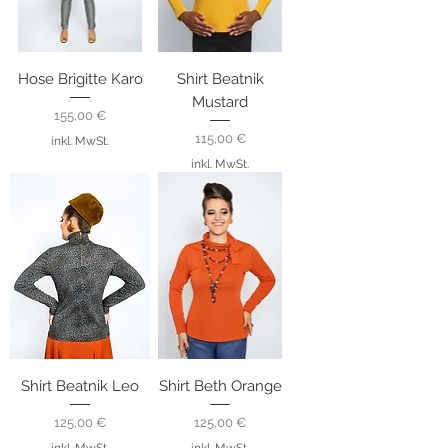
Hose Brigitte Karo
Shirt Beatnik
Mustard
Preis
155,00 €
Preis
115,00 €
inkl. MwSt.
inkl. MwSt.
Shirt Beatnik Leo
Shirt Beth Orange
Preis
Preis
125,00 €
125,00 €
inkl. MwSt.
inkl. MwSt.