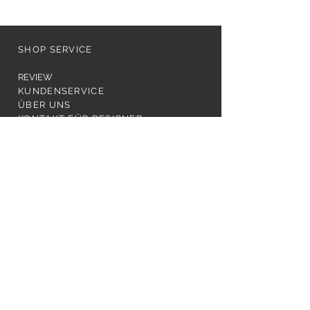
SHOP SERVICE
REVIEW
KUNDENSERVICE
ÜBER UNS
KONTAKT FÜR DESIGNER
AGB
WIDERRUF
DATENSCHUTZ
IMPRESSUM
FAEX Shop
FOLGE UNS