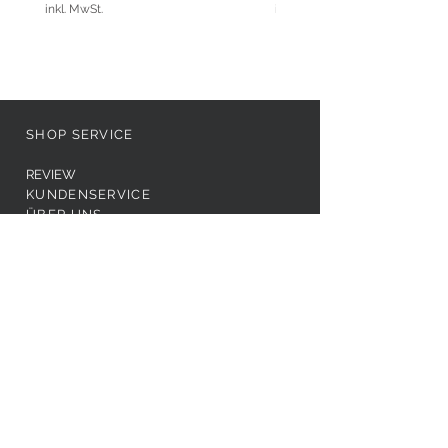
inkl. MwSt.
inkl. MwSt.
SHOP SERVICE
REVIEW
KUNDENSERVICE
ÜBER UNS
KONTAKT FÜR DESIGNER
AGB
WIDERRUF
DATENSCHUTZ
IMPRESSUM
FAEX Shop
FOLGE UNS