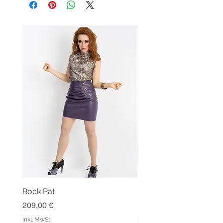
Rock Pat
Hose Ginger Winered
Preis
Preis
209,00 €
159,00 €
inkl. MwSt.
inkl. MwSt.