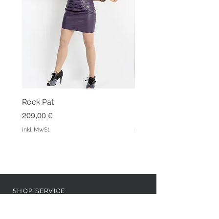
Rock Pat
Hose Ginger Winered
Preis
Preis
209,00 €
159,00 €
inkl. MwSt.
inkl. MwSt.
SHOP SERVICE
REVIEW