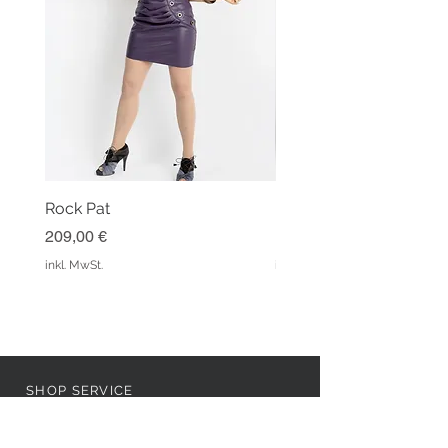
Rock Pat
Hose Ginger Winered
Preis
Preis
209,00 €
159,00 €
inkl. MwSt.
inkl. MwSt.
SHOP SERVICE
REVIEW