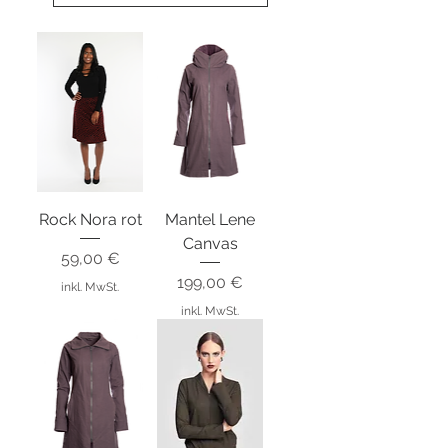
Rock Nora rot
Mantel Lene
Canvas
Preis
59,00 €
Preis
199,00 €
inkl. MwSt.
inkl. MwSt.