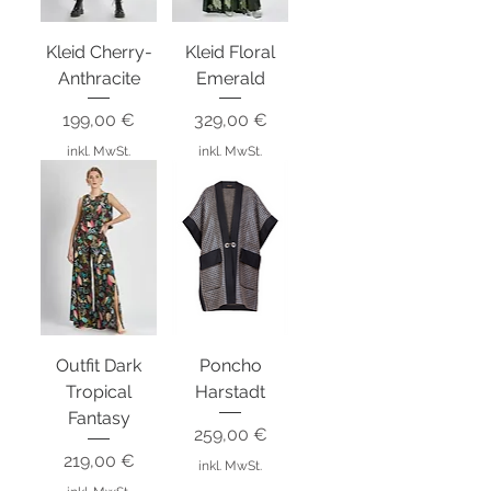
Kleid Cherry-
Kleid Floral
Anthracite
Emerald
Preis
Preis
199,00 €
329,00 €
inkl. MwSt.
inkl. MwSt.
Outfit Dark
Poncho
Tropical
Harstadt
Fantasy
Preis
259,00 €
Preis
219,00 €
inkl. MwSt.