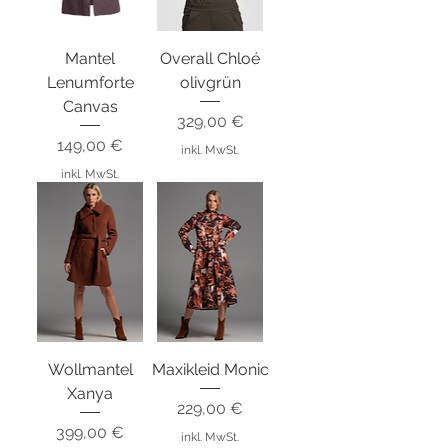
Mantel
Overall Chloé
Lenumforte
olivgrün
Canvas
Preis
329,00 €
Preis
149,00 €
inkl. MwSt.
inkl. MwSt.
Wollmantel
Maxikleid Monic
Xanya
Preis
229,00 €
Preis
399,00 €
inkl. MwSt.